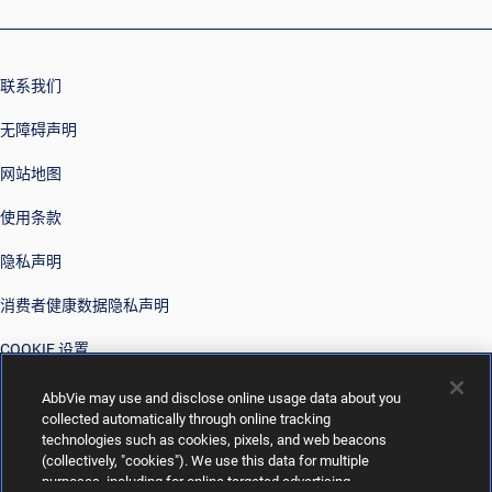
联系我们
无障碍声明
网站地图
使用条款
隐私声明
消费者健康数据隐私声明
COOKIE 设置
您的隐私选择
AbbVie may use and disclose online usage data about you
collected automatically through online tracking
technologies such as cookies, pixels, and web beacons
(collectively, "cookies"). We use this data for multiple
purposes, including for online targeted advertising