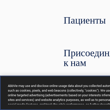
Пациенты
Присоедин
к нам
AbbVie may use and disclose online usage data about you collected automa
such as cookies, pixels, and web beacons (collectively, "cookies"). We use 
Устойчиво
online targeted advertising (advertisements based on your interests inferre
sites and services) and website analytics purposes, as well as to persona
social media features, and track the site’s performance, as further describ
collection technologies
" section of our Privacy Notice. We retain this data