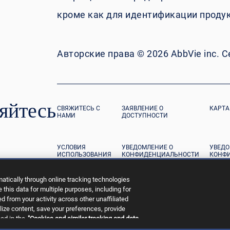
кроме как для идентификации продук
Авторские права © 2026 AbbVie inc. 
яйтесь
СВЯЖИТЕСЬ С
ЗАЯВЛЕНИЕ О
КАРТА
НАМИ
ДОСТУПНОСТИ
УСЛОВИЯ
УВЕДОМЛЕНИЕ О
УВЕДО
ИСПОЛЬЗОВАНИЯ
КОНФИДЕНЦИАЛЬНОСТИ
КОНФ
ДАННЫ
ПОТРЕ
tically through online tracking technologies
this data for multiple purposes, including for
сть
d from your activity across other unaffiliated
lize content, save your preferences, provide
ed in the
"Cookies and similar tracking and data
 for as long as necessary to fulfill these purposes