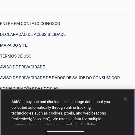
ENTRE EM CONTATO CONOSCO
DECLARAÇÃO DE ACESSIBILIDADE
MAPA DO SITE
TERMOS DE USO
AVISO DE PRIVACIDADE
AVISO DE PRIVACIDADE DE DADOS DE SAÚDE DO CONSUMIDOR
CONFIGURAÇÕES DE COOKIES
SUAS OPÇÕES DE PRIVACIDADE
AbbVie may use and disclose online usage data about you
collected automatically through online tracking
technologies such as cookies, pixels, and web beacons
(collectively, "cookies"). We use this data for multiple
purposes, including for online targeted advertising
(advertisements based on your interests inferred from your