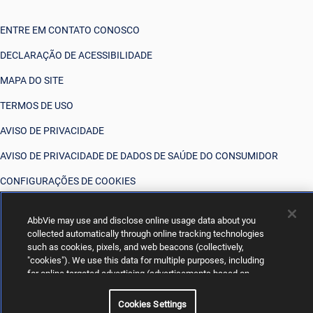
ENTRE EM CONTATO CONOSCO
DECLARAÇÃO DE ACESSIBILIDADE
MAPA DO SITE
TERMOS DE USO
AVISO DE PRIVACIDADE
AVISO DE PRIVACIDADE DE DADOS DE SAÚDE DO CONSUMIDOR
CONFIGURAÇÕES DE COOKIES
SUAS OPÇÕES DE PRIVACIDADE
AbbVie may use and disclose online usage data about you
collected automatically through online tracking technologies
such as cookies, pixels, and web beacons (collectively,
"cookies"). We use this data for multiple purposes, including
for online targeted advertising (advertisements based on
your interests inferred from your activity across other
unaffiliated sites and services) and website analytics
Cookies Settings