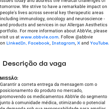
issues today and address the medical challenges of
tomorrow. We strive to have a remarkable impact on
people's lives across several key therapeutic areas
including immunology, oncology and neuroscience -
and products and services in our Allergan Aesthetics
portfolio. For more information about AbbVie, please
visit us at
www.abbvie.com
. Follow @abbvie
on
LinkedIn,
Facebook
,
Instagram
,
X
and
YouTube
Descrição da vaga
MISSÃO:
Garantir a correta entrega da mensagem com o
posicionamento do produto no mercado,
promovendo os medicamentos AbbVie do segmento
junto à comunidade médica, otimizando o potencial
de demanda sob sua responsabilidade para ampliar