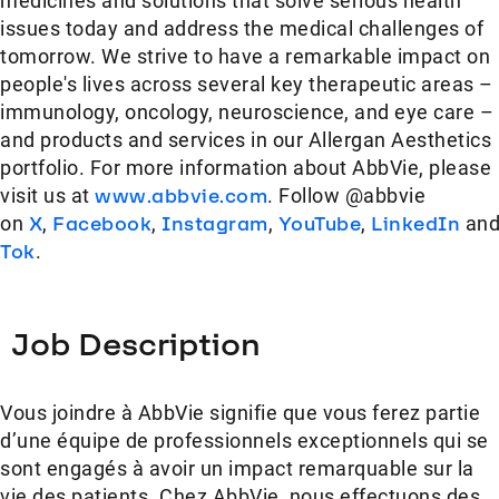
medicines and solutions that solve serious health
issues today and address the medical challenges of
tomorrow. We strive to have a remarkable impact on
people's lives across several key therapeutic areas –
immunology, oncology, neuroscience, and eye care –
and products and services in our Allergan Aesthetics
portfolio. For more information about AbbVie, please
visit us at
www.abbvie.com
. Follow @abbvie
on
X
,
Facebook
,
Instagram
,
YouTube
,
LinkedIn
an
Tok
.
Job Description
Vous joindre à AbbVie signifie que vous ferez partie
d’une équipe de professionnels exceptionnels qui se
sont engagés à avoir un impact remarquable sur la
vie des patients. Chez AbbVie, nous effectuons des