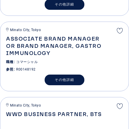
その他詳細
Minato City, Tokyo
ASSOCIATE BRAND MANAGER
OR BRAND MANAGER, GASTRO
IMMUNOLOGY
職種
コマーシャル
参照
R00148192
その他詳細
Minato City, Tokyo
WWD BUSINESS PARTNER, BTS