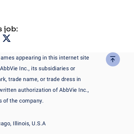
 job:
names appearing in this internet site
bbVie Inc., its subsidiaries or
rk, trade name, or trade dress in
written authorization of AbbVie Inc.,
es of the company.
go, Illinois, U.S.A