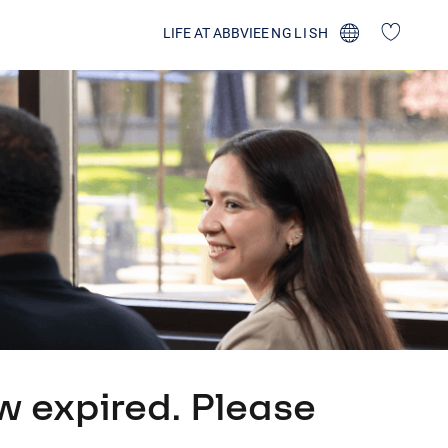
LIFE AT ABBVIE
ENGLISH
FRANÇAIS CANADIEN
PORTUGUÊS (BRAZIL)
w expired. Please